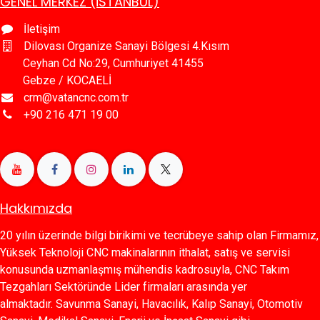
GENEL MERKEZ (İSTANBUL)
İletişim
Dilovası Organize Sanayi Bölgesi 4.Kısım
Ceyhan Cd No:29, Cumhuriyet 41455
Gebze / KOCAELİ
crm@vatancnc.com.tr
+90 216 471 19 00
Hakkımızda
20 yılın üzerinde bilgi birikimi ve tecrübeye sahip olan Firmamız,
Yüksek Teknoloji CNC makinalarının ithalat, satış ve servisi
konusunda uzmanlaşmış mühendis kadrosuyla, CNC Takım
Tezgahları Sektöründe Lider firmaları arasında yer
almaktadır. Savunma Sanayi, Havacılık, Kalıp Sanayi, Otomotiv