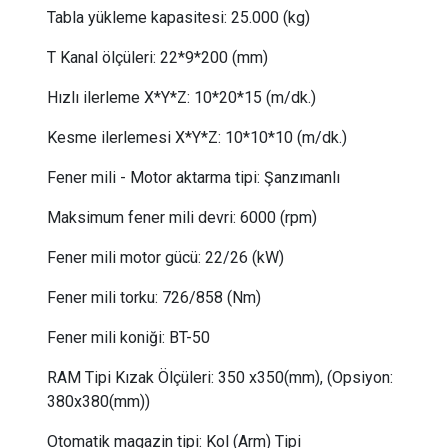
Tabla yükleme kapasitesi:
 25
.000 (kg)
T Kanal ölçüleri:
 22
*9*200 (mm)
Hızlı ilerleme X*Y*Z:
 10
*20*15 (m/dk.)
Kesme ilerlemesi X*Y*Z:
10*10*10 (m/dk.)
Fener mili - Motor aktarma tipi:
Şanzımanlı
Maksimum fener mili devri:
6000 (rpm)
Fener mili motor gücü
:
22/26
(kW)
Fener mili torku
:
726/858
(Nm)
Fener mili koniği:
BT-50
RAM Tipi Kızak Ölçüleri: 350 x350(mm), (Opsiyon:
380x380(mm))
Otomatik magazin tipi:
Kol (Arm) Tipi