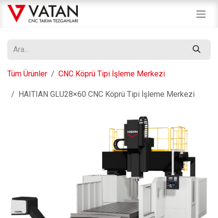
İçereği Atla
Tüm Ürünler
CNC Köprü Tipi İşleme Merkezi
HAITIAN GLU28×60 CNC Köprü Tipi İşleme Merkezi