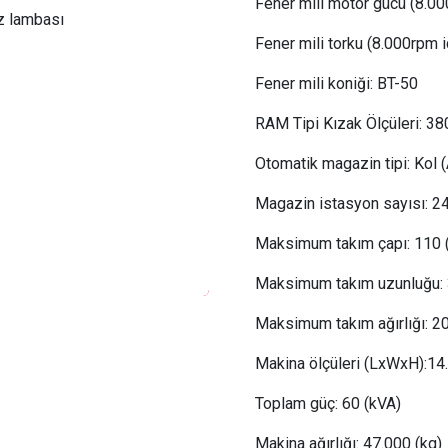
Fener mili motor gücü (8.00
z lambası
Fener mili torku (8.000rpm i
Fener mili koniği:
BT-50
RAM Tipi Kızak Ölçüleri: 3
Otomatik magazin tipi:
Kol (
Magazin istasyon sayısı:
24
Maksimum takım çapı:
110 
Maksimum takım uzunluğu:
Maksimum takım ağırlığı:
2
Makina ölçüleri (LxWxH):14
Toplam güç:
 60
(kVA)
Makina ağırlığı:
47
.000 (kg)