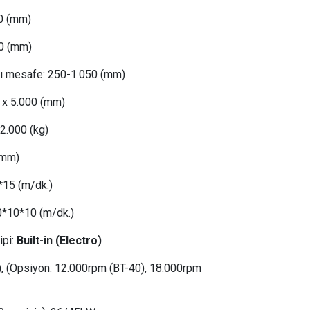
0 (mm)
0 (mm)
sı mesafe:
 250
-1.050 (mm)
 x 5.000 (mm)
22
.000 (kg)
(mm)
*15 (m/dk.)
0
*10*10 (m/dk.)
ipi:
Built-in (Electro)
), (Opsiyon: 12.000rpm (BT-40), 18.000rpm