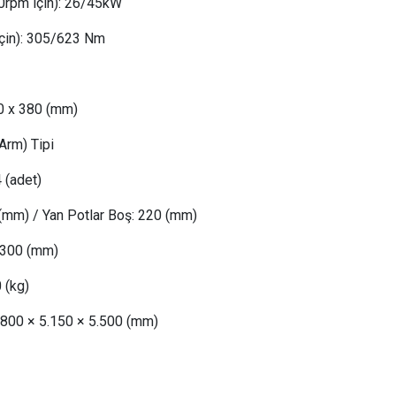
0rpm için)
:
26/45kW
çin)
:
 305
/623 Nm
80 x 380 (mm)
Arm) Tipi
 (adet)
(mm) /
Yan Potlar Boş
: 
220 (mm)
300 (mm)
0
(kg)
.800 × 5.150 × 5.500 (mm)