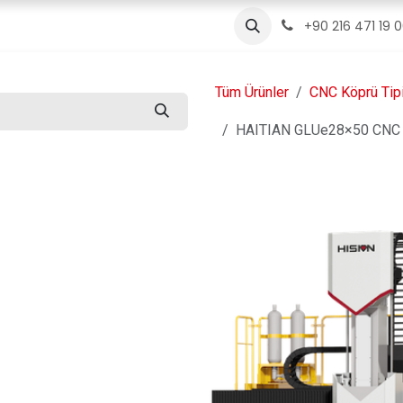
ızda
Ürünler
Servis
İletişim
Blog
+90 216 471 19 
Tüm Ürünler
CNC Köprü Tip
HAITIAN GLUe28×50 CNC K