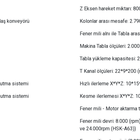
Z Eksen hareket miktarı:
 8
0
alaş konveyörü
Kolonlar arası mesafe:
 2
.79
Fener mili alnı ile Tabla ara
Makina Tabla ölçüleri: 2
.0
00
Tabla yükleme kapasitesi:
 
T Kanal ölçüleri:
 22
*9*200 
oğutma sistemi
Hızlı ilerleme X*Y*Z:
 10
*15
oğutma sistemi
Kesme ilerlemesi X*Y*Z:
 1
Fener mili - Motor aktarma t
Fener mili devri:
 8
.000 (rpm
ve 24.000rpm (HSK-A63))