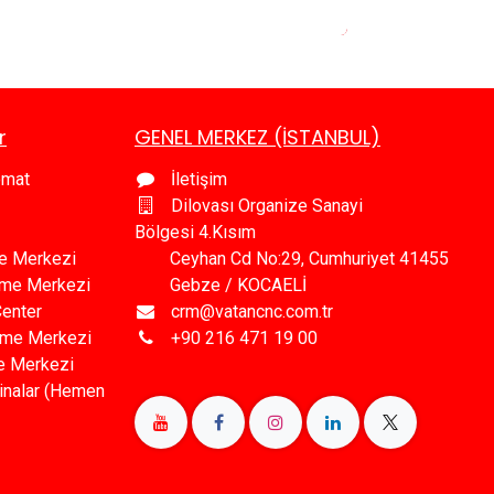
r
GENEL MERKEZ (İSTANBUL)
omat
İletişim
Dilovası Organize Sanayi
Bölgesi 4.Kısım
e Merkezi
Ceyhan Cd No:29, Cumhuriyet 41455
leme Merkezi
Gebze / KOCAELİ
Center
crm@vatancnc.com.tr
eme Merkezi
+90 216 471 19 00
e Merkezi
inalar (Hemen