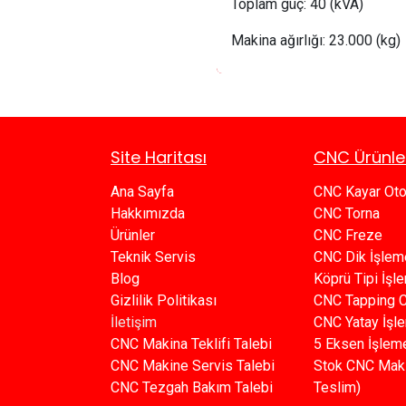
Toplam güç:
 40
(kVA)
Makina ağırlığı:
23
.000 (kg)
Site Haritası
CNC Ürünle
Ana Sayfa​​
CNC Kayar Ot
Hakkımızda
CNC Torna
Ürünler​
CNC Freze
Teknik Servis
CNC Dik İşlem
Blog​​
Köprü Tipi İş
Gizlilik Politikası​​
C​​NC Tapping 
İletişim
CNC Yatay İşl
CNC Makina Teklifi Talebi
5 Eksen İşlem
CNC Makine Servis Talebi
Stok CNC Mak
CNC Tezgah Bakım Talebi
Teslim)