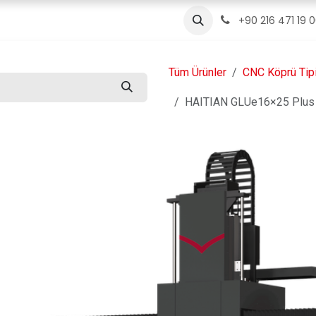
ızda
Ürünler
Servis
İletişim
Blog
+90 216 471 19 
Tüm Ürünler
CNC Köprü Tip
HAITIAN GLUe16×25 Plus 