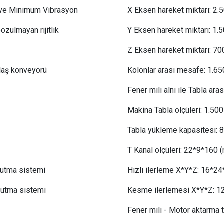
 ve Minimum Vibrasyon
X Eksen hareket miktarı:
 2.5
ozulmayan rijitlik
Y Eksen hareket miktarı:
 1.
Z Eksen hareket miktarı:
 7
0
alaş konveyörü
Kolonlar arası mesafe:
1.65
Fener mili alnı ile Tabla ara
Makina Tabla ölçüleri:
1.5
00
Tabla yükleme kapasitesi:
 8
T Kanal ölçüleri:
 22
*9*160 
oğutma sistemi
Hızlı ilerleme X*Y*Z:
 16
*24
oğutma sistemi
Kesme ilerlemesi X*Y*Z:
 1
Fener mili - Motor aktarma t