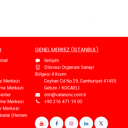
r
GENEL MERKEZ (İSTANBUL)
omat
İletişim
Dilovası Organize Sanayi
Bölgesi 4.Kısım
e Merkezi
Ceyhan Cd No:29, Cumhuriyet 41455
leme Merkezi
Gebze / KOCAELİ
Center
crm@vatancnc.com.tr
eme Merkezi
+90 216 471 19 00
e Merkezi
inalar (Hemen