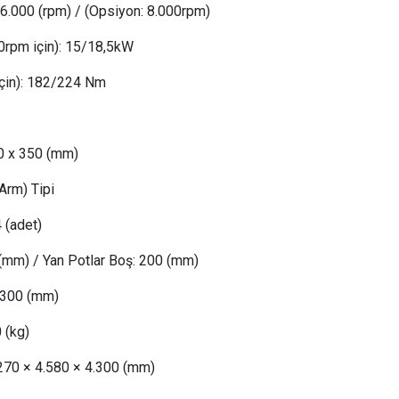
6.000 (rpm) / (Opsiyon: 8.000rpm)
0rpm için)
:
 15
/18,5kW
çin)
:
 182
/224 Nm
50 x 350 (mm)
Arm) Tipi
 (adet)
(mm) /
Yan Potlar Boş
: 
200 (mm)
300 (mm)
0
(kg)
.270 × 4.580 × 4.300 (mm)