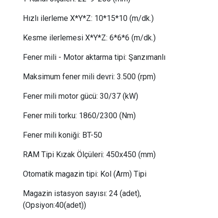
Hızlı ilerleme X*Y*Z:
 10
*15*10 (m/dk.)
Kesme ilerlemesi X*Y*Z:
 6
*6*6 (m/dk.)
Fener mili - Motor aktarma tipi:
Şanzımanlı
Maksimum fener mili devri:
 3.5
00 (rpm)
Fener mili motor gücü
:
 30
/37
(kW)
Fener mili torku
:
 1
860/2300
(Nm)
Fener mili koniği:
BT-50
RAM Tipi Kızak Ölçüleri: 450x450 (mm)
Otomatik magazin tipi:
Kol (Arm) Tipi
Magazin istasyon sayısı:
24 (adet),
(Opsiyon:40(adet))