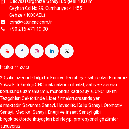
Dilovası Organize Sanayi Bölgesi 4.Kısım
Ceyhan Cd No:29, Cumhuriyet 41455
Gebze / KOCAELİ
crm@vatancnc.com.tr
+90 216 471 19 00
Hakkımızda
20 yılın üzerinde bilgi birikimi ve tecrübeye sahip olan Firmamız,
Yüksek Teknoloji CNC makinalarının ithalat, satış ve servisi
konusunda uzmanlaşmış mühendis kadrosuyla, CNC Takım
Tezgahları Sektöründe Lider firmaları arasında yer
almaktadır. Savunma Sanayi, Havacılık, Kalıp Sanayi, Otomotiv
Sanayi, Medikal Sanayi, Enerji ve İnşaat Sanayi gibi
birçok sektörde ihtiyaçları belirleyip, profesyonel çözümler
sunuyoruz.