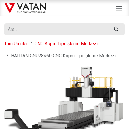
İçereği Atla
Tüm Ürünler
CNC Köprü Tipi İşleme Merkezi
HAITIAN GNU28×60 CNC Köprü Tipi İşleme Merkezi