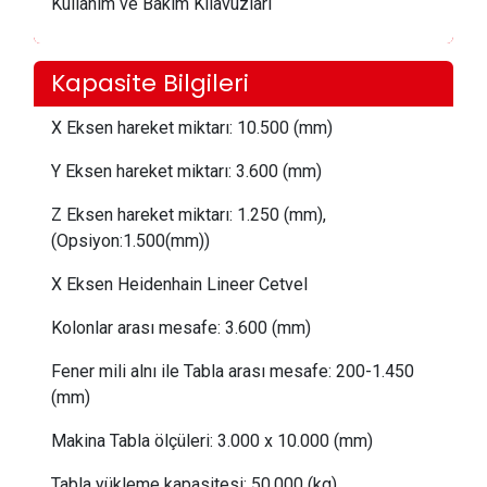
Kullanım ve Bakım Kılavuzları
Kapasite Bilgileri
X Eksen hareket miktarı:
 10.5
00 (mm)
Y Eksen hareket miktarı:
 3.60
0 (mm)
Z Eksen hareket miktarı:
 1.25
0 (mm),
(Opsiyon:1.500(mm))
X Eksen Heidenhain Lineer Cetvel
Kolonlar arası mesafe:
 3
.600 (mm)
Fener mili alnı ile Tabla arası mesafe:
 200
-1.450
(mm)
Makina Tabla ölçüleri: 3
.0
00 x 10.000 (mm)
Tabla yükleme kapasitesi:
 50
.000 (kg)