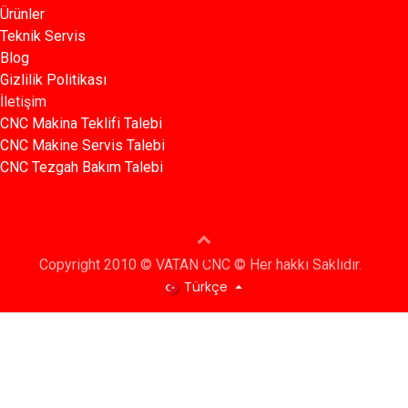
Ürünler​
Teknik Servis
Blog​​
Gizlilik Politikası​​
İletişim
CNC Makina Teklifi Talebi
CNC Makine Servis Talebi
CNC Tezgah Bakım Talebi
Copyright 2010 © VATAN CNC © Her hakkı Saklıdır.
Türkçe