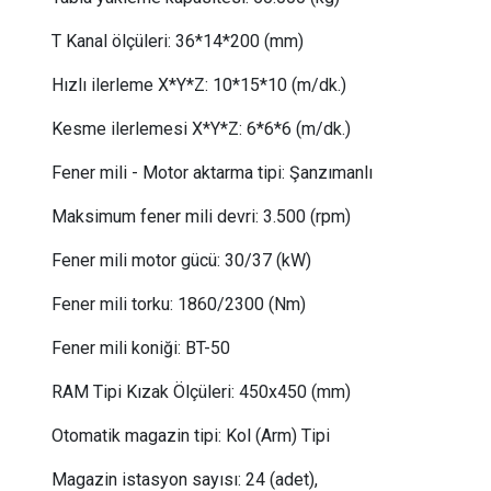
T Kanal ölçüleri:
 36
*14*200 (mm)
Hızlı ilerleme X*Y*Z:
 10
*15*10 (m/dk.)
Kesme ilerlemesi X*Y*Z:
 6
*6*6 (m/dk.)
Fener mili - Motor aktarma tipi:
Şanzımanlı
Maksimum fener mili devri:
 3.5
00 (rpm)
Fener mili motor gücü
:
 30
/37
(kW)
Fener mili torku
:
 1
860/2300
(Nm)
Fener mili koniği:
BT-50
RAM Tipi Kızak Ölçüleri: 450x450 (mm)
Otomatik magazin tipi:
Kol (Arm) Tipi
Magazin istasyon sayısı:
24 (adet),