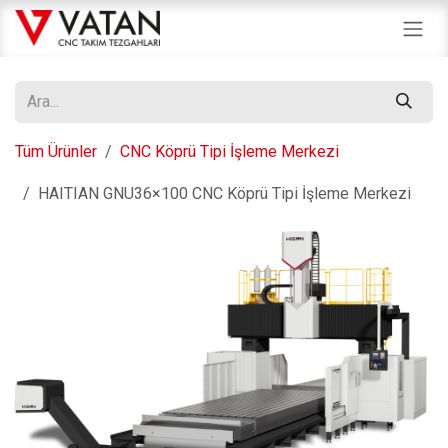
İçereği Atla
Tüm Ürünler
CNC Köprü Tipi İşleme Merkezi
HAITIAN GNU36×100 CNC Köprü Tipi İşleme Merkezi