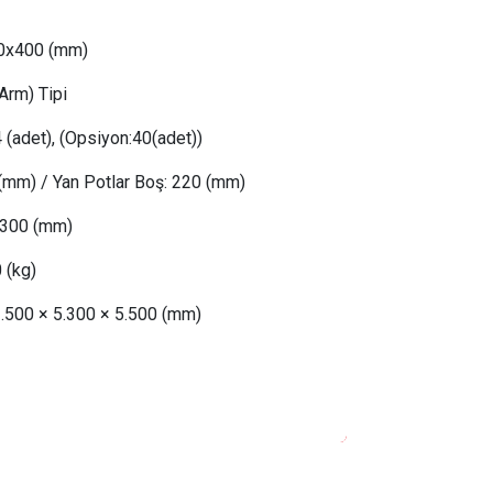
00x400 (mm)
Arm) Tipi
 (adet), (Opsiyon:40(adet))
(mm) /
Yan Potlar Boş
: 
220 (mm)
300 (mm)
0
(kg)
2.500 × 5.300 × 5.500 (mm)