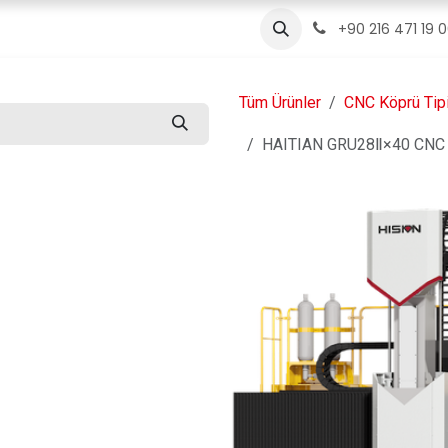
ızda
Ürünler
Servis
İletişim
Blog
+90 216 471 19 
Tüm Ürünler
CNC Köprü Tip
HAITIAN GRU28Ⅱ×40 CNC K