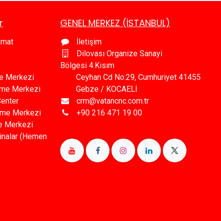
r
GENEL MERKEZ (İSTANBUL)
omat
İletişim
Dilovası Organize Sanayi
Bölgesi 4.Kısım
e Merkezi
Ceyhan Cd No:29, Cumhuriyet 41455
leme Merkezi
Gebze / KOCAELİ
Center
crm@vatancnc.com.tr
eme Merkezi
+90 216 471 19 00
e Merkezi
inalar (Hemen