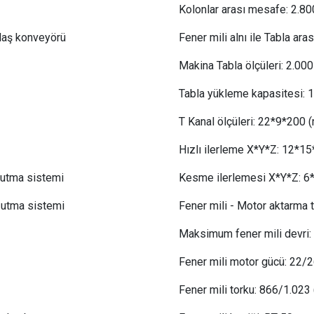
Kolonlar arası mesafe:
 2
.80
alaş konveyörü
Fener mili alnı ile Tabla ara
Makina Tabla ölçüleri: 2
.0
00
Tabla yükleme kapasitesi:
 
T Kanal ölçüleri:
 22
*9*200 
Hızlı ilerleme X*Y*Z:
 12
*15
oğutma sistemi
Kesme ilerlemesi X*Y*Z:
 6
oğutma sistemi
Fener mili - Motor aktarma t
Maksimum fener mili devri:
Fener mili motor gücü
:
22/2
Fener mili torku
:
866/1.023