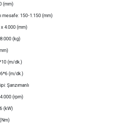
0 (mm)
sı mesafe:
 1
50-1.150 (mm)
 x 4.000 (mm)
18
.000 (kg)
(mm)
*10 (m/dk.)
*6*6 (m/dk.)
ipi:
Şanzımanlı
 4.
000 (rpm)
6
(kW)
(Nm)