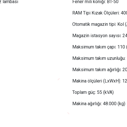
z lambası
Fener mili koniği:
BT-50
RAM Tipi Kızak Ölçüleri: 4
Otomatik magazin tipi:
Kol (
Magazin istasyon sayısı:
24
Maksimum takım çapı:
110 
Maksimum takım uzunluğu:
Maksimum takım ağırlığı:
2
Makina ölçüleri (LxWxH): 1
Toplam güç:
 55
(kVA)
Makina ağırlığı: 4
8
.000 (kg)