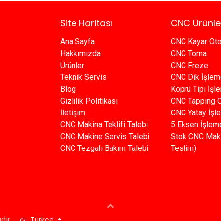
Site Haritası
CNC Ürünle
Ana Sayfa​​
CNC Kayar Ot
Hakkımızda
CNC Torna
Ürünler​
CNC Freze
Teknik Servis
CNC Dik İşlem
Blog​​
Köprü Tipi İş
Gizlilik Politikası​​
C​​NC Tapping 
İletişim
CNC Yatay İşl
CNC Makina Teklifi Talebi
5 Eksen İşlem
CNC Makine Servis Talebi
Stok CNC Mak
CNC Tezgah Bakım Talebi
Teslim)
Türkçe
dır.