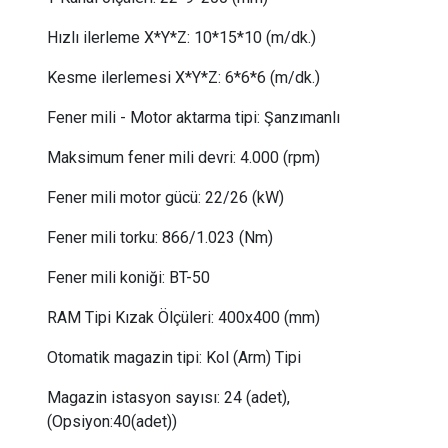
Hızlı ilerleme X*Y*Z:
 10
*15*10 (m/dk.)
Kesme ilerlemesi X*Y*Z:
 6
*6*6 (m/dk.)
Fener mili - Motor aktarma tipi:
Şanzımanlı
Maksimum fener mili devri:
 4.
000 (rpm)
Fener mili motor gücü
:
22/26
(kW)
Fener mili torku
:
866/1.023
(Nm)
Fener mili koniği:
BT-50
RAM Tipi Kızak Ölçüleri: 400x400 (mm)
Otomatik magazin tipi:
Kol (Arm) Tipi
Magazin istasyon sayısı:
24 (adet),
(Opsiyon:40(adet))