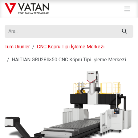
İçereği Atla
Tüm Ürünler
CNC Köprü Tipi İşleme Merkezi
HAITIAN GRU28Ⅱ×50 CNC Köprü Tipi İşleme Merkezi