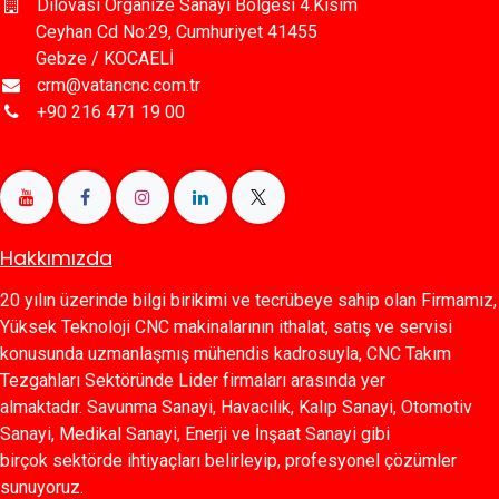
Dilovası Organize Sanayi Bölgesi 4.Kısım
Ceyhan Cd No:29, Cumhuriyet 41455
Gebze / KOCAELİ
crm@vatancnc.com.tr
+90 216 471 19 00
Hakkımızda
20 yılın üzerinde bilgi birikimi ve tecrübeye sahip olan Firmamız,
Yüksek Teknoloji CNC makinalarının ithalat, satış ve servisi
konusunda uzmanlaşmış mühendis kadrosuyla, CNC Takım
Tezgahları Sektöründe Lider firmaları arasında yer
almaktadır. Savunma Sanayi, Havacılık, Kalıp Sanayi, Otomotiv
Sanayi, Medikal Sanayi, Enerji ve İnşaat Sanayi gibi
birçok sektörde ihtiyaçları belirleyip, profesyonel çözümler
sunuyoruz.