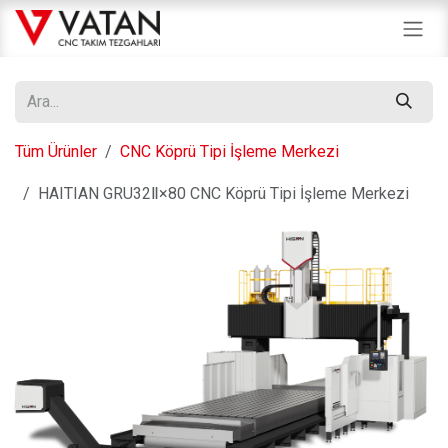
İçereği Atla
Tüm Ürünler
CNC Köprü Tipi İşleme Merkezi
HAITIAN GRU32Ⅱ×80 CNC Köprü Tipi İşleme Merkezi