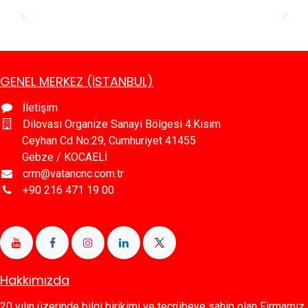
GENEL MERKEZ (İSTANBUL)
İletişim
Dilovası Organize Sanayi Bölgesi 4.Kısım
Ceyhan Cd No:29, Cumhuriyet 41455
Gebze / KOCAELİ
crm@vatancnc.com.tr
+90 216 471 19 00
Hakkımızda
20 yılın üzerinde bilgi birikimi ve tecrübeye sahip olan Firmamız,