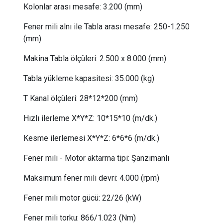
Kolonlar arası mesafe:
 3
.200 (mm)
Fener mili alnı ile Tabla arası mesafe:
 2
50-1.250
(mm)
Makina Tabla ölçüleri: 2
.5
00 x 8.000 (mm)
Tabla yükleme kapasitesi:
 35
.000 (kg)
T Kanal ölçüleri:
 28
*12*200 (mm)
Hızlı ilerleme X*Y*Z:
 10
*15*10 (m/dk.)
Kesme ilerlemesi X*Y*Z:
 6
*6*6 (m/dk.)
Fener mili - Motor aktarma tipi:
Şanzımanlı
Maksimum fener mili devri:
 4.
000 (rpm)
Fener mili motor gücü
:
22/26
(kW)
Fener mili torku
:
866/1.023
(Nm)