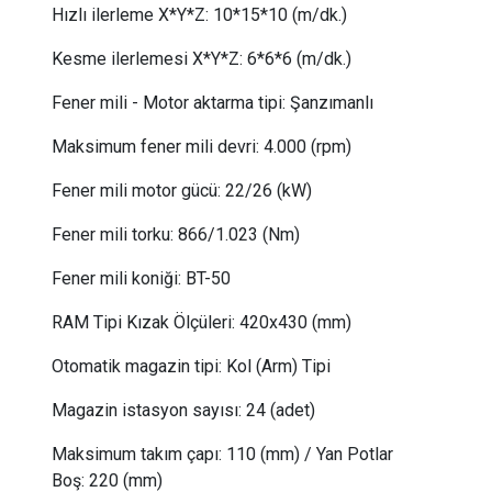
Hızlı ilerleme X*Y*Z:
 10
*15*10 (m/dk.)
Kesme ilerlemesi X*Y*Z:
 6
*6*6 (m/dk.)
Fener mili - Motor aktarma tipi:
Şanzımanlı
Maksimum fener mili devri:
 4.
000 (rpm)
Fener mili motor gücü
:
22/26
(kW)
Fener mili torku
:
866/1.023
(Nm)
Fener mili koniği:
BT-50
RAM Tipi Kızak Ölçüleri: 420x430 (mm)
Otomatik magazin tipi:
Kol (Arm) Tipi
Magazin istasyon sayısı:
24 (adet)
Maksimum takım çapı:
110 (mm) /
Yan Potlar
Boş
: 
220 (mm)