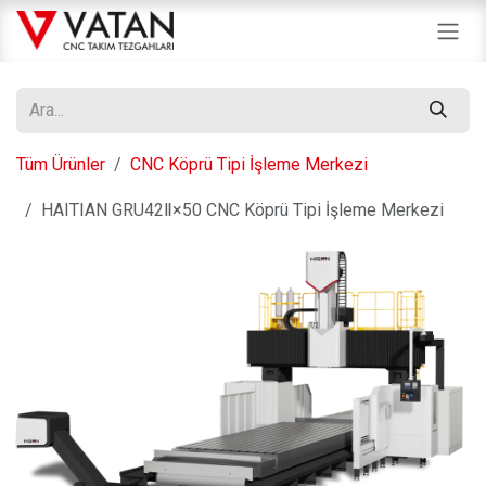
İçereği Atla
Tüm Ürünler
CNC Köprü Tipi İşleme Merkezi
HAITIAN GRU42Ⅱ×50 CNC Köprü Tipi İşleme Merkezi