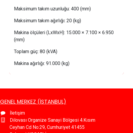
Maksimum takım uzunluğu:
 4
00 (mm)
Maksimum takım ağırlığı:
20
(kg)
Makina ölçüleri (LxWxH): 15.000 × 7.100 × 6.950
(mm)
Toplam güç:
 80
(kVA)
Makina ağırlığı: 91.000 (kg)
GENEL MERKEZ (İSTANBUL)
İletişim
Dilovası Organize Sanayi Bölgesi 4.Kısım
Ceyhan Cd No:29, Cumhuriyet 41455