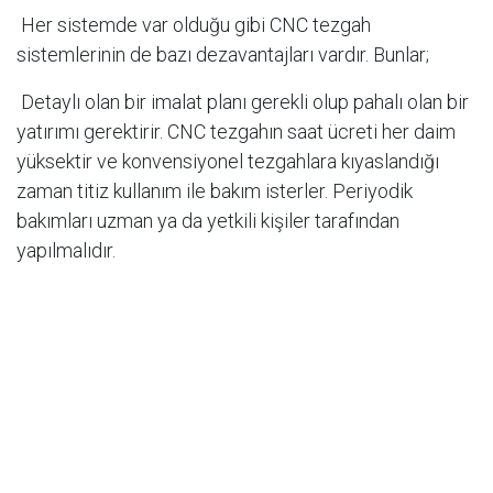
Her sistemde var olduğu gibi CNC tezgah
sistemlerinin de bazı dezavantajları vardır. Bunlar;
Detaylı olan bir imalat planı gerekli olup pahalı olan bir
yatırımı gerektirir. CNC tezgahın saat ücreti her daim
yüksektir ve konvensiyonel tezgahlara kıyaslandığı
zaman titiz kullanım ile bakım isterler. Periyodik
bakımları uzman ya da yetkili kişiler tarafından
yapılmalıdır.
inç
Genel Bilgi
#
CNC
CNC FREZE
CNC LEASING
CNC MAKİNA
CNC MAKİNALARI
CNC MAKİNE
CNC NEDİR?
CNC TAKIM TEZGAHLARI
CNC TEZGAH ÇEŞİTLERİ
CNC TORNA
CNC TÜRKİYE
DİK İŞLEME MERKEZİ
DİKEY İŞLEME MERKEZİ
FREZE
HAITIAN
MANURHIN
NC MAKİNALAR
STOK CNC
TORNA
VADELİ (TAKSİTLİ) CNC MAKİNA
WIESSER
YATAY FREZE