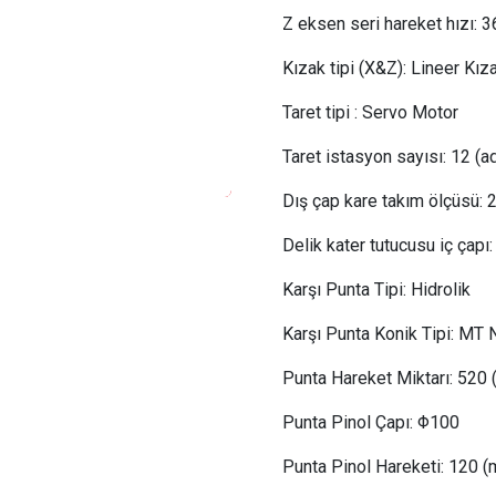
Z eksen seri hareket hızı:
 3
Kızak tipi (X&Z): Lineer Kız
Taret tipi
:
 Servo Motor
Taret istasyon sayısı:
12
(ad
Dış çap kare takım ölçüsü:
Delik kater tutucusu iç çapı:
Karşı Punta Tipi:
 Hidrolik
Karşı Punta Konik Tipi: MT 
Punta Hareket Miktarı: 520
Punta Pinol Çapı: Φ100
Punta Pinol Hareketi: 120 