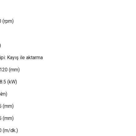
 (rpm)
)
ipi: Kayış ile aktarma
 Ø120 (mm)
8.5
(kW)
(Nm)
5
(mm)
5
(mm)
0
(m/dk.)