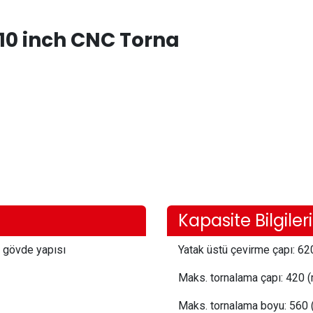
10 inch CNC Torna
Kapasite Bilgileri
m gövde yapısı
Yatak üstü çevirme çapı:
 62
Maks. tornalama çapı:
 420
(
Maks. tornalama boyu:
 560