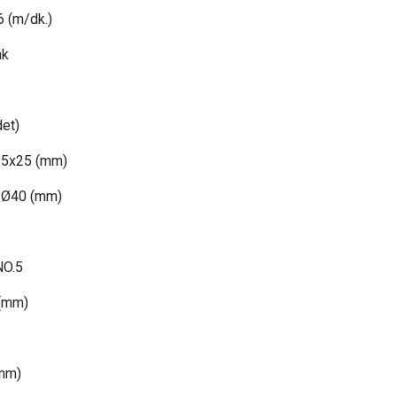
6
(m/dk.)
ak
et)
25x25 (mm)
Ø40 (mm)
NO.5
 (mm)
(mm)