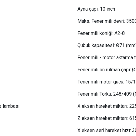
Ayna çapı:
 10
inch
Maks. Fener mili devri:
 3
500
Fener mili koniği:
A2-8
Çubuk kapasitesi:
Ø71 (mm
Fener mili - motor aktarma t
Fener mili ön rulman çapı:
Fener mili motor gücü:
 15/1
Fener mili Torku: 248/409 
z lambası
X eksen hareket miktarı:
 22
Z eksen hareket miktarı:
 61
X eksen seri hareket hızı:
 3