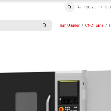
ızda
Ürünler
Servis
İletişim
Blog
+90 216 471 19 
Tüm Ürünler
CNC Torna
H