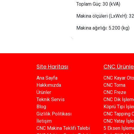
Toplam Güç: 30 (kVA)
Makina ölçüleri (LxWxH):
 3
Makina ağırlığı:
 5
.200 (kg)
Site Haritası
CNC Ürünle
Ana Sayfa​​
CNC Kayar Ot
Hakkımızda
CNC Torna
Ürünler​
CNC Freze
Teknik Servis
CNC Dik İşlem
Blog​​
Köprü Tipi İş
Gizlilik Politikası​​
C​​NC Tapping 
İletişim
CNC Yatay İşl
CNC Makina Teklifi Talebi
5 Eksen İşlem