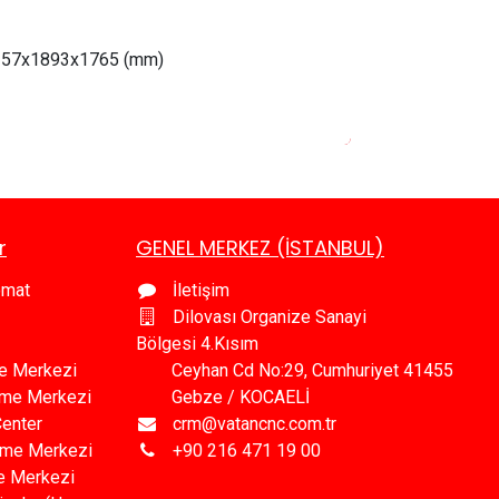
257
x1893x1765 (mm)
r
GENEL MERKEZ (İSTANBUL)
omat
İletişim
Dilovası Organize Sanayi
Bölgesi 4.Kısım
e Merkezi
Ceyhan Cd No:29, Cumhuriyet 41455
leme Merkezi
Gebze / KOCAELİ
Center
crm@vatancnc.com.tr
eme Merkezi
+90 216 471 19 00
e Merkezi