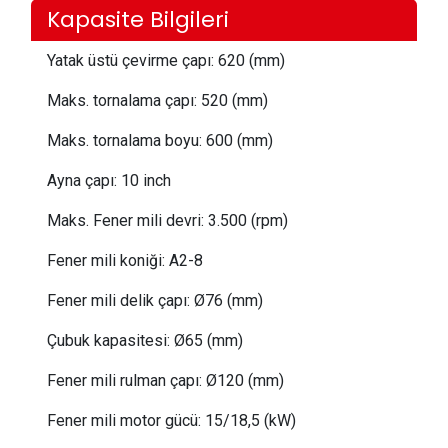
Kapasite Bilgileri
Yatak üstü çevirme çapı:
 62
0 (mm)
Maks. tornalama çapı:
 52
0 (mm)
Maks. tornalama boyu:
 60
0 (mm)
Ayna çapı:
 10
inch
Maks. Fener mili devri:
 3
.500 (rpm)
Fener mili koniği:
A2-8
Fener mili delik çapı:
Ø76 (mm)
Çubuk kapasitesi:
Ø65 (mm)
Fener mili rulman çapı: Ø120 (mm)
Fener mili motor gücü:
15/18,5 (kW)