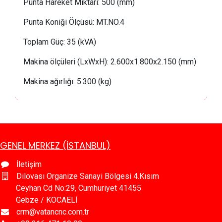
Punta Hareket Miktarı: 500 (mm)
Punta Koniği Ölçüsü: MT.NO.4
Toplam Güç: 35 (kVA)
Makina ölçüleri (LxWxH):
2.600x1.800x2.150 (mm)
Makina ağırlığı:
 5
.300 (kg)
GENEL MERKEZ (İSTANBUL)
İletişim
Dilovası Organize Sanayi Bölgesi 4.Kısım
Ceyhan Cd No:29, Cumhuriyet 41455
Gebze / KOCAELİ
crm@vatancnc.com.tr