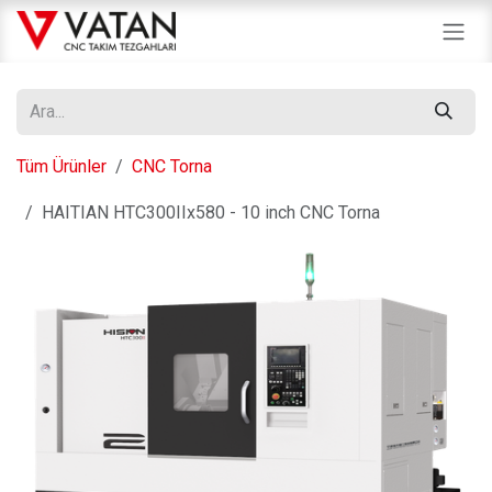
İçereği Atla
Tüm Ürünler
CNC Torna
HAITIAN HTC300IIx580 - 10 inch CNC Torna